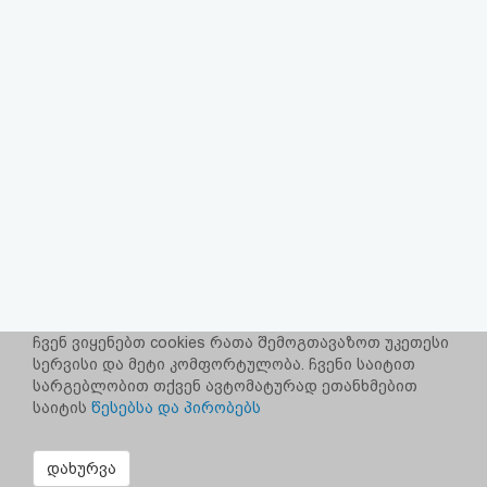
აღდგენა
HTML
კოდი
სალიცენზიო
შეთანხმება
და
პასუხისმგებლობის
უარყოფა
ჩვენ ვიყენებთ cookies რათა შემოგთავაზოთ უკეთესი
სერვისი და მეტი კომფორტულობა. ჩვენი საიტით
სარგებლობით თქვენ ავტომატურად ეთანხმებით
საიტის
წესებსა და პირობებს
დახურვა