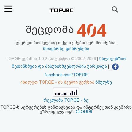
ძიება
რეიტინგი
შეცდომა
(მთავარი)
გვერდი რომელსაც თქვენ ეძებთ ვერ მოიძებნა.
მთავარზე დაბრუნება
ფოსტა
TOP.GE ვერსია 1.0.2 (სატესტო) © 2002-2026
|
სალიცენზიო
შეთანხმება და პასუხისმგებლობის უარყოფა
|
კითხვა-
facebook.com/TOP.GE
პასუხი
იხილეთ TOP.GE - ის ძველი ვერსია
ბმულზე
ავტორიზაცია
რეკლამა TOP.GE - ზე
TOP.GE-ს სერვერების განთავსებას და ინტერნეტთან კავშირს
რეგისტრაცია
უზრუნველყოფს:
CLOUD9
პაროლის