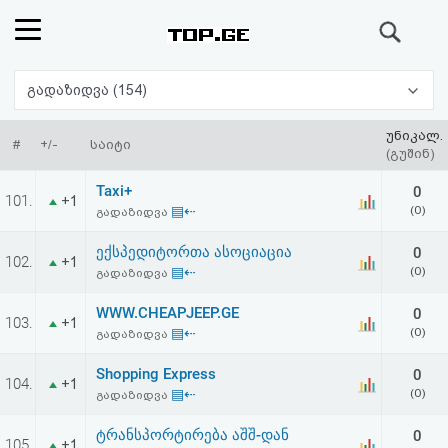
ძიება
რეიტინგი
გადაზიდვა (154)
(მთავარი)
უნიკალ.
#
+/-
საიტი
(გუშინ)
ფოსტა
Taxi+
0
101.
+1
▤⇠
(0)
გადაზიდვა
კითხვა-
ექსპედიტორთა ასოციაცია
0
102.
+1
პასუხი
▤⇠
(0)
გადაზიდვა
WWW.CHEAPJEEP.GE
0
ავტორიზაცია
103.
+1
▤⇠
(0)
გადაზიდვა
რეგისტრაცია
Shopping Express
0
104.
+1
▤⇠
(0)
გადაზიდვა
პაროლის
ტრანსპორტირება აშშ-დან
0
105.
+1