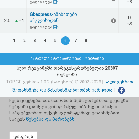
▤⇠
(0)
გადაზიდვა
Gbexpress-ამანათები
0
120.
ინგლისიდან
+1
(0)
▤⇠
გადაზიდვა
1
2
3
4
5
6
7
8
ქართული პროვაიდერების რეიტინგი
სულ რეიტინგში დარეგისტრირებულია
20307
რესურსი
TOP.GE ვერსია 1.0.2 (სატესტო) © 2002-2026
|
სალიცენზიო
შეთანხმება და პასუხისმგებლობის უარყოფა
|
facebook.com/TOP.GE
ჩვენ ვიყენებთ cookies რათა შემოგთავაზოთ უკეთესი
სერვისი და მეტი კომფორტულობა. ჩვენი საიტით
იხილეთ TOP.GE - ის ძველი ვერსია
ბმულზე
სარგებლობით თქვენ ავტომატურად ეთანხმებით
საიტის
წესებსა და პირობებს
რეკლამა TOP.GE - ზე
TOP.GE-ს სერვერების განთავსებას და ინტერნეტთან კავშირს
დახურვა
უზრუნველყოფს:
CLOUD9