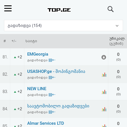
ძიება
რეიტინგი
გადაზიდვა (154)
(მთავარი)
უნიკალ.
#
+/-
საიტი
(გუშინ)
ფოსტა
EMGeorgia
0
81.
+2
▤⇠
(0)
გადაზიდვა
კითხვა-
USASHOP.ge - შოპინგომანია
0
82.
+2
პასუხი
▤⇠
(0)
გადაზიდვა
NEW LINE
0
ავტორიზაცია
83.
+2
▤⇠
(0)
გადაზიდვა
რეგისტრაცია
საავტომობილო გადაზიდვები
0
84.
+2
▤⇠
(0)
გადაზიდვა
პაროლის
Almar Services LTD
0
85.
+2