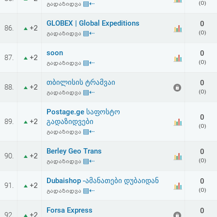
▤⇠
(0)
გადაზიდვა
აღდგენა
GLOBEX | Global Expeditions
0
86.
+2
HTML
▤⇠
(0)
გადაზიდვა
კოდი
soon
0
87.
+2
▤⇠
(0)
გადაზიდვა
სალიცენზიო
თბილისის ტრამვაი
0
88.
+2
▤⇠
(0)
გადაზიდვა
შეთანხმება
და
Postage.ge საფოსტო
0
89.
გადაზიდვები
+2
(0)
პასუხისმგებლობის
▤⇠
გადაზიდვა
უარყოფა
Berley Geo Trans
0
90.
+2
▤⇠
(0)
გადაზიდვა
Dubaishop -ამანათები დუბაიდან
0
91.
+2
▤⇠
(0)
გადაზიდვა
Forsa Express
0
92.
+2