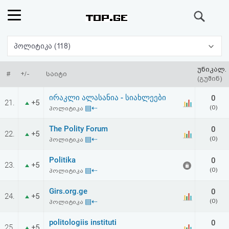
ძიება
რეიტინგი
პოლიტიკა (118)
(მთავარი)
უნიკალ.
#
+/-
საიტი
(გუშინ)
ფოსტა
ირაკლი ალასანია - სიახლეები
0
21.
+5
▤⇠
(0)
პოლიტიკა
კითხვა-
The Polity Forum
0
22.
+5
პასუხი
▤⇠
(0)
პოლიტიკა
Politika
0
ავტორიზაცია
23.
+5
▤⇠
(0)
პოლიტიკა
რეგისტრაცია
Girs.org.ge
0
24.
+5
▤⇠
(0)
პოლიტიკა
პაროლის
politologiis instituti
0
25.
+5