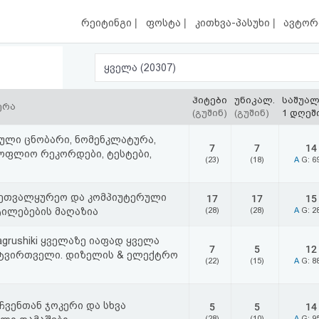
|
|
|
რეიტინგი
ფოსტა
კითხვა-პასუხი
ავტორ
ყველა (20307)
ჰიტები
უნიკალ.
საშუა
ერა
(გუშინ)
(გუშინ)
1 დღეშ
ული ცნობარი, ნომენკლატურა,
7
7
14
სოფლიო რეკორდები, ტესტები,
(23)
(18)
A
G: 6
მეთვალყურეო და კომპიუტერული
17
17
15
ილებების მაღაზია
(28)
(28)
A
G: 2
agrushiki ყველაზე იაფად ყველა
7
5
12
მტვირთველი. დიზელის & ელექტრო
(22)
(15)
A
G: 8
ჩვენთან ჯოკერი და სხვა
5
5
14
(28)
(10)
A
G: 9