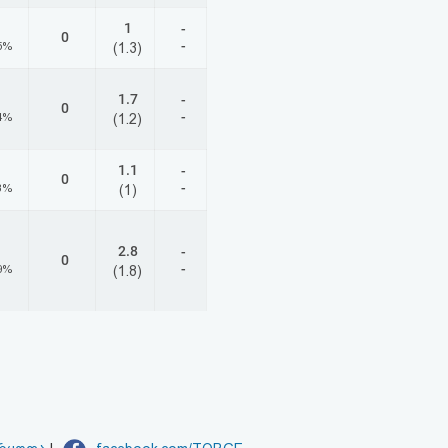
1
-
0
-
5%
(1.3)
1.7
-
0
-
4%
(1.2)
1.1
-
0
-
3%
(1)
2.8
-
0
-
9%
(1.8)