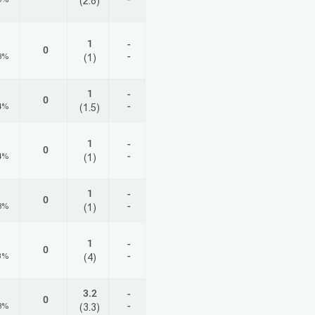
(2.8)
1
-
0
-
8%
(1)
1
-
0
-
4%
(1.5)
1
-
0
-
4%
(1)
1
-
0
-
8%
(1)
1
-
0
-
3%
(4)
3.2
-
0
-
8%
(3.3)