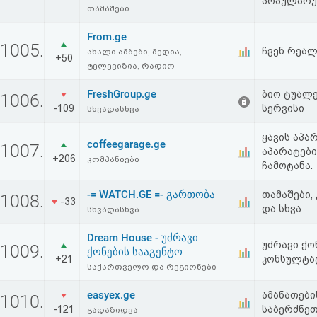
პოპულარუ
აღდგენა
თამაშები
From.ge
1005.
HTML
ჩვენ რეალ
ახალი ამბები, მედია,
+50
ტელევიზია, რადიო
კოდი
FreshGroup.ge
ბიო ტუალე
1006.
-109
სერვისი
სხვადასხვა
სალიცენზიო
შეთანხმება
ყავის აპარ
coffeegarage.ge
1007.
აპარატები
+206
კომპანიები
და
ჩამოტანა.
პასუხისმგებლობის
-= WATCH.GE =- გართობა
თამაშები,
1008.
-33
და სხვა
სხვადასხვა
უარყოფა
Dream House - უძრავი
უძრავი ქონ
1009.
ქონების სააგენტო
+21
კონსულტა
საქართველო და რეგიონები
easyex.ge
ამანათებ
1010.
-121
საბერძნეთ
გადაზიდვა