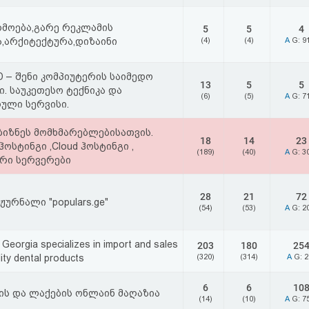
რმოება,გარე რეკლამის
5
5
4
,არქიტექტურა,დიზაინი
(4)
(4)
A
G: 9
 – შენი კომპიუტერის საიმედო
13
5
5
. საუკეთესო ტექნიკა და
(6)
(5)
A
G: 7
ული სერვისი.
ბიზნეს მომხმარებლებისათვის.
18
14
23
ჰოსტინგი ,Cloud ჰოსტინგი ,
(189)
(40)
A
G: 3
რი სერვერები
28
21
72
ჟურნალი "populars.ge"
(54)
(53)
A
G: 2
 Georgia specializes in import and sales
203
180
25
ity dental products
(320)
(314)
A
G: 
6
6
10
ის და ლაქების ონლაინ მაღაზია
(14)
(10)
A
G: 7