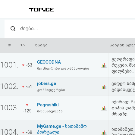
რეიტინგი
(მთავარი)
#
+/-
საიტი
საიტის აღწ
ფოსტა
გეოგრაფი
GEOCODNA
1001.
-63
რუკები, მ
კითხვა-
მეცნიერება და განათლება
ფილმები...
პასუხი
jobers.ge
ვიდეო სა
1002.
-51
გადაწყვეტ
კომპიუტერები
ავტორიზაცია
იქირავე P
Pagrushiki
1003.
ტიპის და
-129
მომსახურება
რეგისტრაცია
ძრავზე.
MyGame.ge - სათამაშო
პაროლის
ითამაშეთ 
1004.
პორტალი
-69