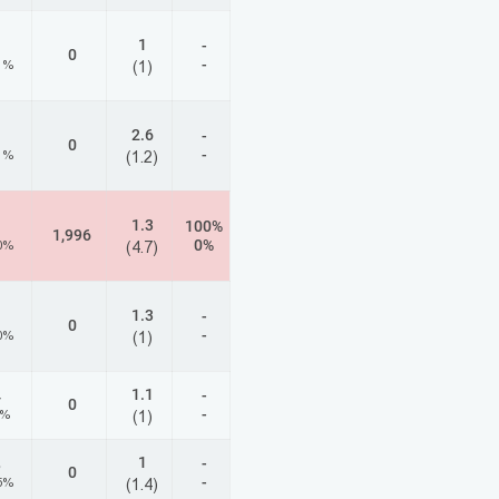
1
-
0
-
1%
(1)
2.6
-
0
-
1%
(1.2)
1.3
100%
1,996
0%
0%
(4.7)
1.3
-
0
-
0%
(1)
1.1
-
4
0
-
2%
(1)
1
-
8
0
-
5%
(1.4)