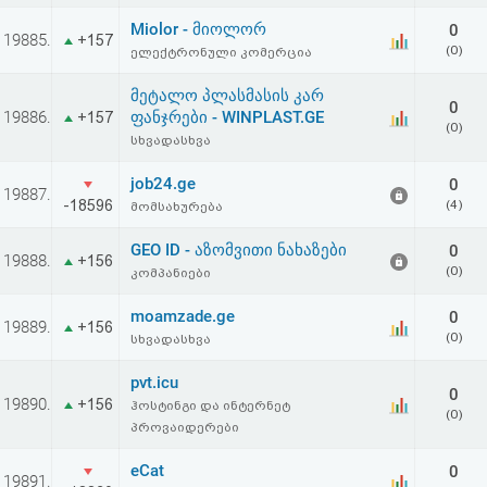
აღდგენა
Miolor - მიოლორ
0
19885.
+157
(0)
ელექტრონული კომერცია
HTML
მეტალო პლასმასის კარ
0
კოდი
19886.
ფანჯრები - WINPLAST.GE
+157
(0)
სხვადასხვა
სალიცენზიო
job24.ge
0
19887.
-18596
(4)
მომსახურება
შეთანხმება
GEO ID - აზომვითი ნახაზები
და
0
19888.
+156
(0)
კომპანიები
პასუხისმგებლობის
moamzade.ge
0
19889.
+156
უარყოფა
(0)
სხვადასხვა
pvt.icu
0
19890.
+156
ჰოსტინგი და ინტერნეტ
(0)
პროვაიდერები
eCat
0
19891.