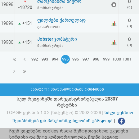
თარჯიმანთა ბიურო
0
19898.
-18720
(5)
მომსახურება
ფილმები ქართულად
0
19899.
+151
(0)
გასართობი
Jobster ჯობსტერი
0
19900.
+151
(0)
მომსახურება
992
993
994
995
996
997
998
999
1000
1001
ქართული პროვაიდერების რეიტინგი
სულ რეიტინგში დარეგისტრირებულია
20307
რესურსი
TOP.GE ვერსია 1.0.2 (სატესტო) © 2002-2026
|
სალიცენზიო
შეთანხმება და პასუხისმგებლობის უარყოფა
|
facebook.com/TOP.GE
ჩვენ ვიყენებთ cookies რათა შემოგთავაზოთ უკეთესი
სერვისი და მეტი კომფორტულობა. ჩვენი საიტით
იხილეთ TOP.GE - ის ძველი ვერსია
ბმულზე