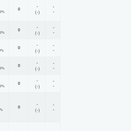
-
-
0
-
00%
(-)
-
-
0
-
00%
(-)
-
-
0
-
0%
(-)
-
-
0
-
00%
(-)
-
-
0
-
00%
(-)
-
-
0
-
0%
(-)