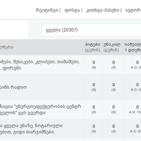
|
|
|
რეიტინგი
ფოსტა
კითხვა-პასუხი
ავტორ
ყველა (20307)
ჰიტები
უნიკალ.
საშუა
აღწერა
(გუშინ)
(გუშინ)
1 დღეშ
ები, მუსიკები, კლიპები, თამაშები,
0
0
0
ი, ფორუმი
(0)
(0)
A
G: 
0
0
0
აინს რადიო
(0)
(0)
A
G: 
ზაცია "ენერგოეფექტურობის ცენტრ
0
0
0
ველოს" ვებ-გვერდი
(0)
(0)
A
G: 1
ა ყველა ენაზე, ნოტარიული
0
0
0
ებით, გიდი თარჯიმნები.
(0)
(0)
A
G: 6