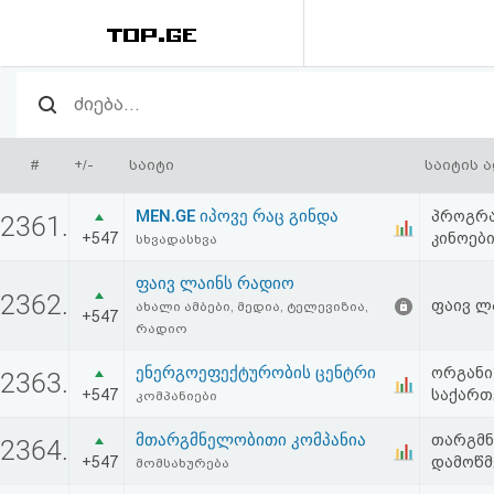
რეიტინგი
(მთავარი)
#
+/-
საიტი
საიტის 
ფოსტა
MEN.GE იპოვე რაც გინდა
პროგრამ
2361.
+547
კინოებ
სხვადასხვა
კითხვა-
ფაივ ლაინს რადიო
პასუხი
2362.
ფაივ ლ
ახალი ამბები, მედია, ტელევიზია,
+547
რადიო
ავტორიზაცია
ენერგოეფექტურობის ცენტრი
ორგანი
2363.
+547
საქართ
კომპანიები
რეგისტრაცია
მთარგმნელობითი კომპანია
თარგმნ
2364.
+547
დამოწმ
მომსახურება
პაროლის