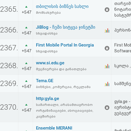
თარჯიმ
აღდგენა
თბილისის ბიზნეს სახლი
2365.
ნოტარიუ
+547
მომსახურება
სასტუმ
HTML
JiBlog - ჩემი სიტყვა ჯინეტში
2366.
კოდი
პერსონ
+547
სხვადასხვა
First Mobile Portal In Georgia
First Mo
სალიცენზიო
2367.
+547
Softwar
სხვადასხვა
შეთანხმება
www.si.edu.ge
2368.
სკოლა 
და
+547
მეცნიერება და განათლება
პასუხისმგებლობის
Tema.GE
2369.
სამშენ
+547
ბიზნესი, კომერცია, რეკლამა
უარყოფა
http:gyla.ge
gyla.g
სამართალი, არასამთავრობო
2370.
იურისტ
+547
ორგანიზაციები, ასოციაციები,
ვებგვე
კავშირები
Ensemble MERANI