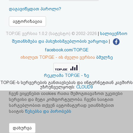
აღდგენა
დაგავიწყდათ პაროლი?
HTML
ავტორიზაცია
კოდი
TOP.GE ვერსია 1.0.2 (სატესტო) © 2002-2026
|
სალიცენზიო
შეთანხმება და პასუხისმგებლობის უარყოფა
|
სალიცენზიო
facebook.com/TOP.GE
იხილეთ TOP.GE - ის ძველი ვერსია
ბმულზე
შეთანხმება
და
რეკლამა TOP.GE - ზე
პასუხისმგებლობის
TOP.GE-ს სერვერების განთავსებას და ინტერნეტთან კავშირს
უზრუნველყოფს:
CLOUD9
უარყოფა
ჩვენ ვიყენებთ cookies რათა შემოგთავაზოთ უკეთესი
სერვისი და მეტი კომფორტულობა. ჩვენი საიტით
სარგებლობით თქვენ ავტომატურად ეთანხმებით
საიტის
წესებსა და პირობებს
დახურვა