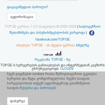
აღდგენა
დაგავიწყდათ პაროლი?
HTML
ავტორიზაცია
კოდი
TOP.GE ვერსია 1.0.2 (სატესტო) © 2002-2026
|
სალიცენზიო
შეთანხმება და პასუხისმგებლობის უარყოფა
|
სალიცენზიო
facebook.com/TOP.GE
იხილეთ TOP.GE - ის ძველი ვერსია
ბმულზე
შეთანხმება
და
რეკლამა TOP.GE - ზე
პასუხისმგებლობის
TOP.GE-ს სერვერების განთავსებას და ინტერნეტთან კავშირს
უზრუნველყოფს:
CLOUD9
უარყოფა
ჩვენ ვიყენებთ cookies რათა შემოგთავაზოთ უკეთესი
სერვისი და მეტი კომფორტულობა. ჩვენი საიტით
სარგებლობით თქვენ ავტომატურად ეთანხმებით
საიტის
წესებსა და პირობებს
დახურვა