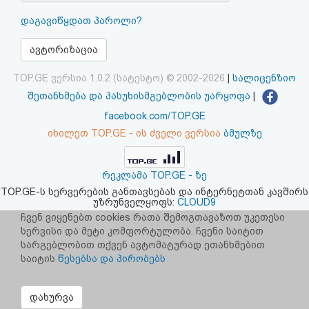
აღდგენა
დაგავიწყდათ პაროლი?
HTML
ავტორიზაცია
კოდი
TOP.GE ვერსია 1.0.2 (სატესტო) © 2002-2026
|
სალიცენზიო
შეთანხმება და პასუხისმგებლობის უარყოფა
|
სალიცენზიო
facebook.com/TOP.GE
იხილეთ TOP.GE - ის ძველი ვერსია
ბმულზე
შეთანხმება
და
რეკლამა TOP.GE - ზე
პასუხისმგებლობის
TOP.GE-ს სერვერების განთავსებას და ინტერნეტთან კავშირს
უზრუნველყოფს:
CLOUD9
უარყოფა
ჩვენ ვიყენებთ cookies რათა შემოგთავაზოთ უკეთესი
სერვისი და მეტი კომფორტულობა. ჩვენი საიტით
სარგებლობით თქვენ ავტომატურად ეთანხმებით
საიტის
წესებსა და პირობებს
დახურვა