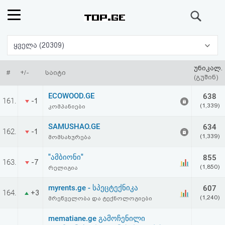
ძიება
რეიტინგი
ყველა (20309)
(მთავარი)
უნიკალ.
#
+/-
საიტი
(გუშინ)
ფოსტა
ECOWOOD.GE
638
161.
-1
(1,339)
კომპანიები
კითხვა-
SAMUSHAO.GE
634
162.
-1
პასუხი
(1,339)
მომსახურება
"ამბიონი"
855
ავტორიზაცია
163.
-7
(1,850)
რელიგია
რეგისტრაცია
myrents.ge - სპეცტექნიკა
607
164.
+3
(1,240)
მრეწველობა და ტექნოლოგიები
პაროლის
mematiane.ge გამოჩენილი