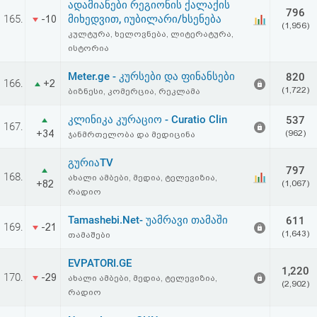
ადამიანები რეგიონის ქალაქის
აღდგენა
796
165.
მიხედვით, იუბილარი/ხსენება
-10
(1,956)
კულტურა, ხელოვნება, ლიტერატურა,
HTML
ისტორია
კოდი
Meter.ge - კურსები და ფინანსები
820
166.
+2
(1,722)
ბიზნესი, კომერცია, რეკლამა
სალიცენზიო
კლინიკა კურაციო - Curatio Clin
537
167.
+34
(962)
ჯანმრთელობა და მედიცინა
შეთანხმება
გურიაTV
და
797
168.
ახალი ამბები, მედია, ტელევიზია,
+82
(1,067)
პასუხისმგებლობის
რადიო
უარყოფა
Tamashebi.Net- უამრავი თამაში
611
169.
-21
(1,643)
თამაშები
EVPATORI.GE
1,220
170.
-29
ახალი ამბები, მედია, ტელევიზია,
(2,902)
რადიო