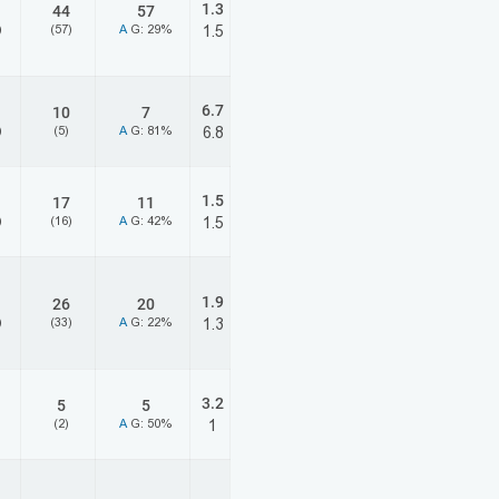
1.3
44
57
)
(57)
A
G: 29%
1.5
6.7
10
7
)
(5)
A
G: 81%
6.8
1.5
17
11
)
(16)
A
G: 42%
1.5
1.9
26
20
)
(33)
A
G: 22%
1.3
3.2
5
5
(2)
A
G: 50%
1