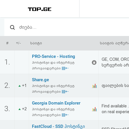
რეიტინგი
(მთავარი)
#
+/-
საიტი
საიტის აღწერ
ფოსტა
PRO-Service - Hosting
GE, COM, OR
1.
ჰოსტინგი და ინტერნეტ
სერვერის არ
კითხვა-
▤⇠
პროვაიდერები
პასუხი
Share.ge
2.
+1
ფაილების სა
ჰოსტინგი და ინტერნეტ
▤⇠
ავტორიზაცია
პროვაიდერები
Georgia Domain Explorer
Find availabl
3.
რეგისტრაცია
+2
ჰოსტინგი და ინტერნეტ
on real experi
▤⇠
პროვაიდერები
პაროლის
FastCloud - SSD ჰოსტინგი