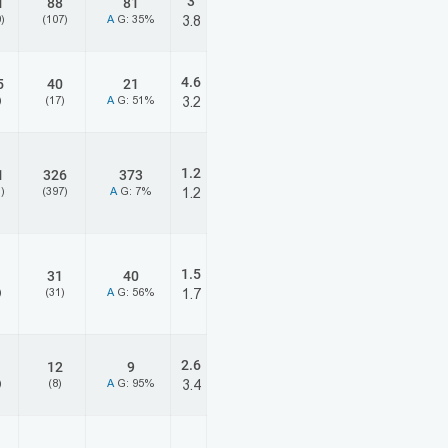
3
1
88
81
)
(107)
A
G: 35%
3.8
4.6
5
40
21
)
(17)
A
G: 51%
3.2
1.2
1
326
373
)
(397)
A
G: 7%
1.2
1.5
31
40
)
(31)
A
G: 56%
1.7
2.6
12
9
)
(8)
A
G: 95%
3.4