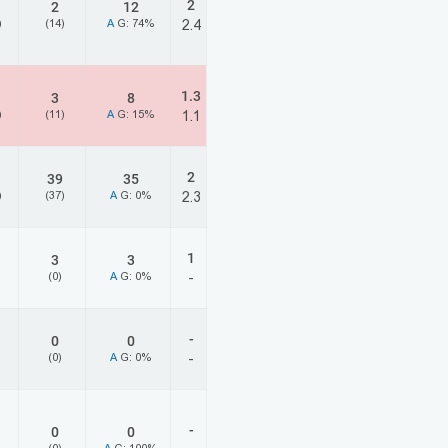
2
2
12
)
(14)
A
G: 74%
2.4
1.3
3
8
)
(11)
A
G: 15%
1.1
2
39
35
)
(37)
A
G: 0%
2.3
1
3
3
(0)
A
G: 0%
-
-
0
0
(0)
A
G: 0%
-
-
0
0