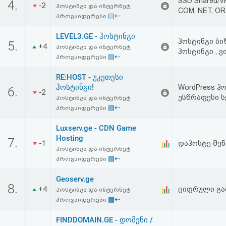
SSD Shared/V
4.
-2
აღდგენა
ჰოსტინგი და ინტერნეტ
COM, NET, O
▤⇠
პროვაიდერები
HTML
LEVEL3.GE - ჰოსტინგი
ჰოსტინგი ბი
5.
+4
ჰოსტინგი და ინტერნეტ
ჰოსტინგი , 
კოდი
▤⇠
პროვაიდერები
RE:HOST - უკეთესი
სალიცენზიო
ჰოსტინგი!
WordPress ჰ
6.
-2
შეთანხმება
უსწრაფესი სერ
ჰოსტინგი და ინტერნეტ
▤⇠
პროვაიდერები
და
Luxserv.ge - CDN Game
პასუხისმგებლობის
Hosting
7.
-1
დაჰოსტე შენთ
ჰოსტინგი და ინტერნეტ
უარყოფა
▤⇠
პროვაიდერები
Geoserv.ge
8.
+4
ციფრული გა
ჰოსტინგი და ინტერნეტ
▤⇠
პროვაიდერები
FINDDOMAIN.GE - დომენი /