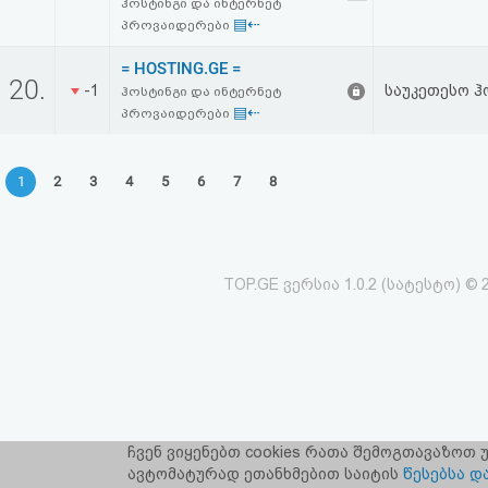
ჰოსტინგი და ინტერნეტ
▤⇠
პროვაიდერები
= HOSTING.GE =
20.
-1
საუკეთესო ჰ
ჰოსტინგი და ინტერნეტ
▤⇠
პროვაიდერები
1
2
3
4
5
6
7
8
TOP.GE ვერსია 1.0.2 (სატესტო) © 
ჩვენ ვიყენებთ cookies რათა შემოგთავაზოთ
TOP.GE-ს ს
ავტომატურად ეთანხმებით საიტის
წესებსა დ