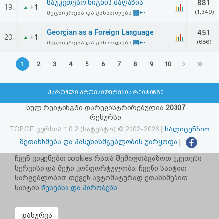
საუკეთესო წიგნის მაღაზია
881
19.
+1
▤⇠
(1,349)
მეცნიერება და განათლება
Georgian as a Foreign Language
451
20.
+1
▤⇠
(686)
მეცნიერება და განათლება
1
2
3
4
5
6
7
8
9
10
ქართული პროვაიდერების რეიტინგი
სულ რეიტინგში დარეგისტრირებულია
20307
რესურსი
TOP.GE ვერსია 1.0.2 (სატესტო) © 2002-2026
|
სალიცენზიო
შეთანხმება და პასუხისმგებლობის უარყოფა
|
facebook.com/TOP.GE
ჩვენ ვიყენებთ cookies რათა შემოგთავაზოთ უკეთესი
სერვისი და მეტი კომფორტულობა. ჩვენი საიტით
იხილეთ TOP.GE - ის ძველი ვერსია
ბმულზე
სარგებლობით თქვენ ავტომატურად ეთანხმებით
საიტის
წესებსა და პირობებს
რეკლამა TOP.GE - ზე
TOP.GE-ს სერვერების განთავსებას და ინტერნეტთან კავშირს
დახურვა
უზრუნველყოფს:
CLOUD9