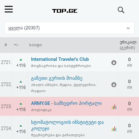
ძიება
რეიტინგი
ყველა (20307)
(მთავარი)
უნიკალ.
#
+/-
საიტი
(გუშინ)
ფოსტა
International Traveler's Club
0
2721.
+116
(0)
მოგზაურობა და სასტუმროები
კითხვა-
გაზეთი გურიის მოამბე
0
პასუხი
2722.
ახალი ამბები, მედია, ტელევიზია,
+116
(0)
რადიო
ავტორიზაცია
ARMY.GE - სამხედრო პორტალი
0
2723.
+116
(0)
პოლიტიკა
რეგისტრაცია
სტომატოლოგიის ინსტიტუტი და
0
2724.
კოლეჯი
პაროლის
+116
(0)
მეცნიერება და განათლება