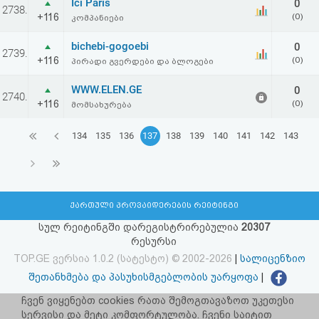
Ici Paris
0
2738.
+116
(0)
კომპანიები
bichebi-gogoebi
0
2739.
+116
(0)
პირადი გვერდები და ბლოგები
WWW.ELEN.GE
0
2740.
+116
(0)
მომსახურება
134
135
136
137
138
139
140
141
142
143
ქართული პროვაიდერების რეიტინგი
სულ რეიტინგში დარეგისტრირებულია
20307
რესურსი
TOP.GE ვერსია 1.0.2 (სატესტო) © 2002-2026
|
სალიცენზიო
შეთანხმება და პასუხისმგებლობის უარყოფა
|
facebook.com/TOP.GE
ჩვენ ვიყენებთ cookies რათა შემოგთავაზოთ უკეთესი
სერვისი და მეტი კომფორტულობა. ჩვენი საიტით
იხილეთ TOP.GE - ის ძველი ვერსია
ბმულზე