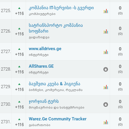
აღდგენა
კომპანია IT-სერვისი -ს გვერდი
0
2725.
+116
(0)
კომპიუტერები
HTML
სატრანსპორტო კომპანია
0
კოდი
2726.
სოფმარი
+116
(0)
გადაზიდვა
სალიცენზიო
www.alldrives.ge
0
2727.
+116
(0)
ინტერნეტი
შეთანხმება
AllShares.GE
და
0
2728.
+116
(0)
ინტერნეტი
პასუხისმგებლობის
ბავშვთა კვება & ჰიგიენა
0
2729.
უარყოფა
+116
(0)
ბიზნესი, კომერცია, რეკლამა
ჯორჯიან ტურს
0
2730.
+116
(0)
მოგზაურობა და სასტუმროები
Warez.Ge Community Tracker
0
2731.
+116
(0)
გასართობი