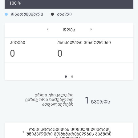
0
100 %
აღდგენა
%
დაბრუნებული
ახალი
HTML
‹
›
დღეს
კოდი
ჰიტები
უნიკალური ვიზიტორები
სალიცენზიო
0
0
შეთანხმება
და
პასუხისმგებლობის
უარყოფა
ერთი უნიკალური
1
ვიზიტორი საშუალოდ
გვერდს
ათვალიერებს
რეგისტრაციიდან ყოველდღიურად
‹
›
უნიკალური მომხმარებელბის ჯამური