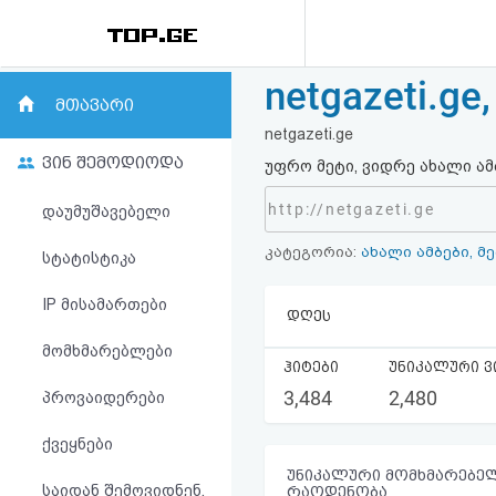
netgazeti.ge
რეიტინგი
მთავარი
netgazeti.ge
(მთავარი)
ვინ შემოდიოდა
უფრო მეტი, ვიდრე ახალი ამ
ფოსტა
http://netgazeti.ge
დაუმუშავებელი
კატეგორია:
ახალი ამბები, მ
კითხვა-
სტატისტიკა
პასუხი
IP მისამართები
დღეს
მომხმარებლები
ავტორიზაცია
ჰიტები
უნიკალური ვ
3,484
2,480
პროვაიდერები
რეგისტრაცია
ქვეყნები
პაროლის
უნიკალური მომხმარებელ
საიდან შემოვიდნენ,
რაოდენობა