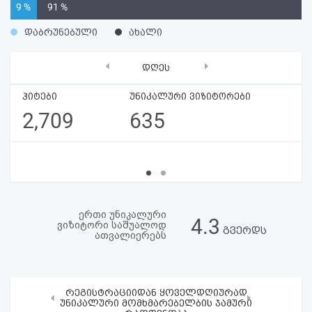
9 %
91 %
აღდგენა
დაბრუნებული
ახალი
HTML
‹
›
დღეს
კოდი
ჰიტები
უნიკალური ვიზიტორები
სალიცენზიო
2,709
635
შეთანხმება
და
პასუხისმგებლობის
უარყოფა
ერთი უნიკალური
4.3
ვიზიტორი საშუალოდ
გვერდს
ათვალიერებს
რეგისტრაციიდან ყოველდღიურად
‹
›
უნიკალური მომხმარებელბის ჯამური