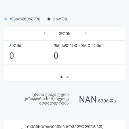
აღდგენა
0
0
%
%
HTML
დაბრუნებული
ახალი
კოდი
‹
›
დღეს
სალიცენზიო
ჰიტები
უნიკალური ვიზიტორები
0
0
შეთანხმება
და
პასუხისმგებლობის
უარყოფა
ერთი უნიკალური
NAN
ვიზიტორი საშუალოდ
გვერდს
ათვალიერებს
რეგისტრაციიდან ყოველდღიურად
‹
›