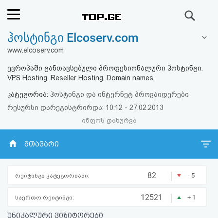
ძიება
ჰოსტინგი Elcoserv.com
რეიტინგი
www.elcoserv.com
(მთავარი)
ევროპაში განთავსებული პროფესიონალური ჰოსტინგი.
VPS Hosting, Reseller Hosting, Domain names.
ფოსტა
კატეგორია:
ჰოსტინგი და ინტერნეტ პროვაიდერები
რესურსი დარეგისტრირდა: 10:12 - 27.02.2013
კითხვა-
ინფოს დახურვა
პასუხი
მთავარი
ავტორიზაცია
|
82
- 5
რეიტინგი კატეგორიაში:
რეგისტრაცია
|
12521
+ 1
საერთო რეიტინგი:
პაროლის
უნიკალური ვიზიტორები