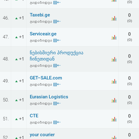
▤⇠
(0)
გადაზიდვა
აღდგენა
Taxebi.ge
0
46.
+1
HTML
▤⇠
(0)
გადაზიდვა
კოდი
Serviceair.ge
0
47.
+1
▤⇠
(0)
გადაზიდვა
სალიცენზიო
ნებისმიერი პროდუქცია
0
48.
ჩინეთიდან
+1
შეთანხმება
(0)
▤⇠
გადაზიდვა
და
GET–SALE.com
0
49.
+1
პასუხისმგებლობის
▤⇠
(0)
გადაზიდვა
უარყოფა
Eurasian Logistics
0
50.
+1
▤⇠
(0)
გადაზიდვა
CTE
0
51.
+1
▤⇠
(0)
გადაზიდვა
your courier
0
52.
+1