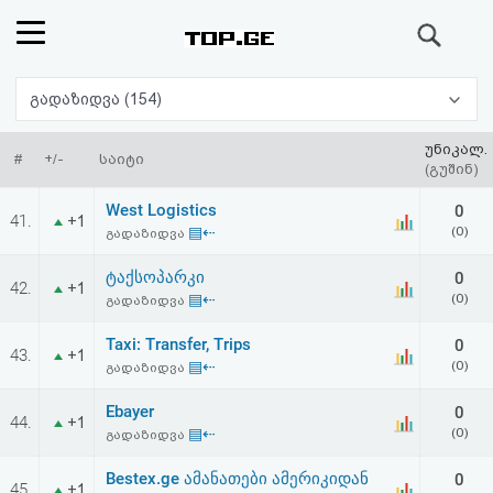
ძიება
რეიტინგი
გადაზიდვა (154)
(მთავარი)
უნიკალ.
#
+/-
საიტი
(გუშინ)
ფოსტა
West Logistics
0
41.
+1
▤⇠
(0)
გადაზიდვა
კითხვა-
ტაქსოპარკი
0
42.
+1
პასუხი
▤⇠
(0)
გადაზიდვა
Taxi: Transfer, Trips
0
ავტორიზაცია
43.
+1
▤⇠
(0)
გადაზიდვა
რეგისტრაცია
Ebayer
0
44.
+1
▤⇠
(0)
გადაზიდვა
პაროლის
Bestex.ge ამანათები ამერიკიდან
0
45.
+1